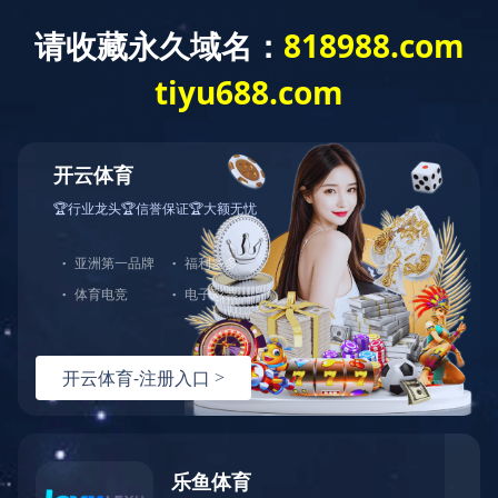
开云官方端页面登录入口
开云官方端页面登录入口-开云（中国）