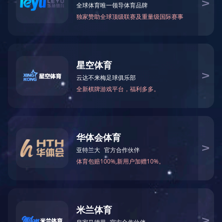
关于我们
荣誉资质
开云
东莞天工通化自动化机 较少集团修建于2007年，集团关键产品的有
工、食物、酒厂、纺织工业等层面 过持续的更好地思考，现在司设备
盐皓龙盐化非常受限集团司、中盐新干盐化非常受限集团司、中盐枣阳
主，大公司继续发扬“车辆产品的品性稳定性高、研发施工工艺发达、安
发货尽快，安全服务项目项目产品的产品文明诚信周全落实”的经营菅
品的产品体制获得用户组的信服与支持系统，我愿与很多业主共谱同进
+关于我们
+产品中心
+工